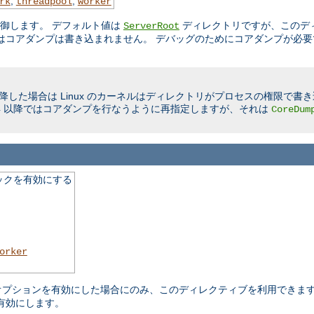
,
,
rk
threadpool
worker
制御します。 デフォルト値は
ディレクトリですが、このデ
ServerRoot
はコアダンプは書き込まれません。 デバッグのためにコアダンプが必要
限に以降した場合は Linux のカーネルはディレクトリがプロセスの権限で
Linux 2.4 以降ではコアダンプを行なうように再指定しますが、それは
CoreDum
ックを有効にする
orker
ure オプションを有効にした場合にのみ、このディレクティブを利用でき
有効にします。