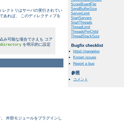
ScoreBoardFile
SendBufferSize
ィレクトリはサーバの実行されてい
ServerLimit
であれば、 このディレクティブを
StartServers
StartThreads
ThreadLimit
ThreadsPerChild
ThreadStackSize
書き込み可能な場合でさえも コア
を明示的に設定
pDirectory
Bugfix checklist
httpd changelog
Known issues
Report a bug
参照
コメント
ます。 外部モジュールをプラグインし