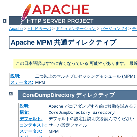
Apache
>
HTTP サーバ
>
ドキュメンテーション
>
バージョン 2.4
>
モ
Apache MPM 共通ディレクティブ
この日本語訳はすでに古くなっている 可能性があります。 最
説明:
二つ以上のマルチプロセッシングモジュール (MPM
ステータス:
MPM
CoreDumpDirectory
ディレクティブ
説明:
Apache がコアダンプする前に移動を試みる
構文:
CoreDumpDirectory
directory
デフォルト:
デフォルトの設定は説明文を読んでください
コンテキスト:
サーバ設定ファイル
ステータス:
MPM