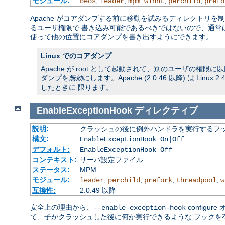
モジュール:
,
,
,
,
beos
leader
mpm_winnt
perchild
prefo
Apache がコアダンプする前に移動を試みるディレクトリを
るユーザ権限で 書き込み可能であるべきではないので、通常
使って他の位置にコアダンプを書き出すようにできます。
Linux でのコアダンプ
Apache が root として起動されて、別のユーザの権
ダンプを
無効
にします。Apache (2.0.46 以降) は 
したときに 限ります。
EnableExceptionHook
ディレクティブ
説明:
クラッシュの後に例外ハンドラを実行するフ
構文:
EnableExceptionHook On|Off
デフォルト:
EnableExceptionHook Off
コンテキスト:
サーバ設定ファイル
ステータス:
MPM
モジュール:
,
,
,
,
leader
perchild
prefork
threadpool
w
互換性:
2.0.49 以降
安全上の理由から、
config
--enable-exception-hook
て、子がクラッシュした後に何か実行できるような フックを