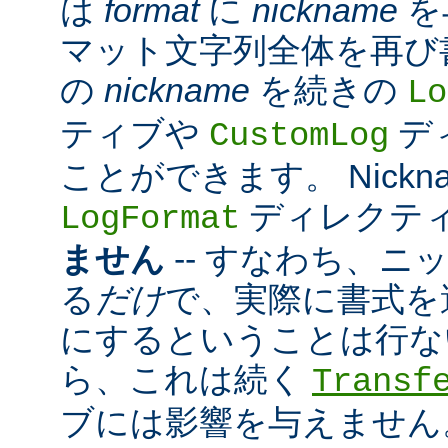
は
format
に
nickname
を
マット文字列全体を再び
の
nickname
を続きの
Lo
ティブや
デ
CustomLog
ことができます。 Nickn
ディレクテ
LogFormat
ません
-- すなわち、ニ
る
だけ
で、実際に書式を
にするということは行な
ら、これは続く
Transf
ブには影響を与えません