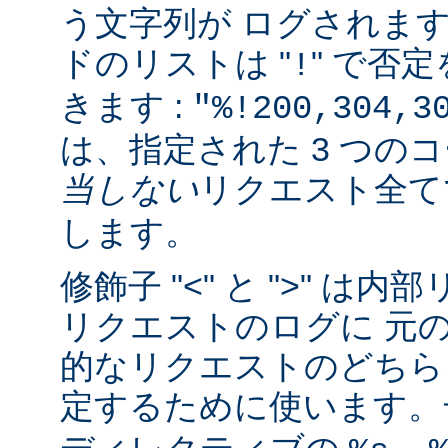
う文字列が ログされま
ドのリストは "
" で否
!
きます :
"%!200,304,3
は、指定された 3 つの
当しない
リクエスト全
します。
修飾子 "<" と ">" 
リクエストのログに 元
的なリクエストのどちら
定するために使います。