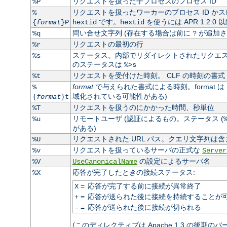
リクエストを扱った子プロセスのプロセス ID
%P
リクエストを扱ったワーカーのプロセス ID かス
%
です。
を使うには APR 1.2.0
{
format
}P
hextid
hextid
問い合せ文字列 (存在する場合は前に
が追加さ
%q
?
リクエストの最初の行
%r
ステータス。内部でリダイレクトされたリクエスト
%s
のステータスは
%>s
リクエストを受付けた時刻。 CLF の時刻の書式 
%t
format
で与えられた書式による時刻。format は
%
域化されている可能性がある)
{
format
}t
リクエストを扱うのにかかった時間、秒単位
%T
リモートユーザ (認証によるもの。ステータス (
%u
がある)
リクエストされた URL パス。クエリ文字列は含
%U
リクエストを扱っているサーバの正式な
%v
Server
の設定によるサーバ名
%V
UseCanonicalName
応答が完了したときの接続ステータス:
%X
=
応答が完了する前に接続が異常終了
X
=
応答が送られた後に接続を持続することが
+
=
応答が送られた後に接続が切られる
-
(このディレクティブは Apache 1.3 の後期の