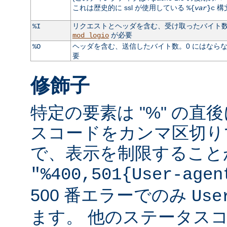
これは歴史的に ssl が使用している
構
%{
var
}c
リクエストとヘッダを含む、受け取ったバイト数。
%I
が必要
mod_logio
ヘッダを含む、送信したバイト数。0 にはなら
%O
要
修飾子
特定の要素は "%" の直後
スコードをカンマ区切り
で、表示を制限すること
"%400,501{User-agen
500 番エラーでのみ
Use
ます。 他のステータス