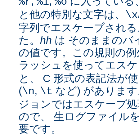
,
,
に入っている
%r
%i
%o
と他の特別な文字は、
\x
字列でエスケープされる
た。
hh
は そのままのバイ
の値です。この規則の例
ラッシュを使ってエス
と、 C 形式の表記法が
(
,
など) があります。
\n
\t
ジョンではエスケープ処
ので、 生ログファイル
要です。