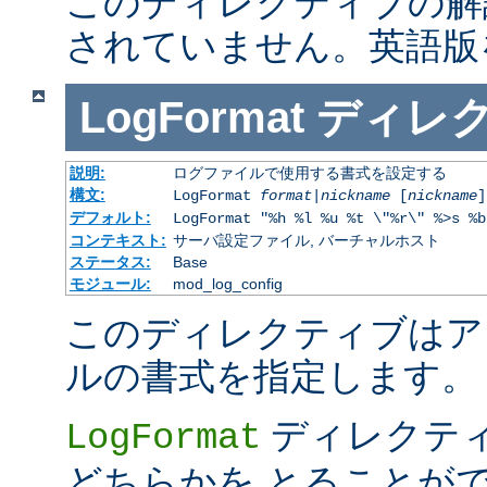
このディレクティブの解
されていません。英語版
LogFormat
ディレ
説明:
ログファイルで使用する書式を設定する
構文:
LogFormat
format
|
nickname
[
nickname
]
デフォルト:
LogFormat "%h %l %u %t \"%r\" %>s %b
コンテキスト:
サーバ設定ファイル, バーチャルホスト
ステータス:
Base
モジュール:
mod_log_config
このディレクティブはア
ルの書式を指定します。
ディレクテ
LogFormat
どちらかを とることが