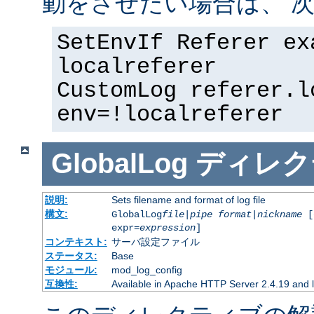
動をさせたい場合は、 次
SetEnvIf Referer ex
localreferer
CustomLog referer.l
env=!localreferer
GlobalLog
ディレク
説明:
Sets filename and format of log file
構文:
GlobalLog
file
|
pipe
format
|
nickname
[
expr=
expression
]
コンテキスト:
サーバ設定ファイル
ステータス:
Base
モジュール:
mod_log_config
互換性:
Available in Apache HTTP Server 2.4.19 and l