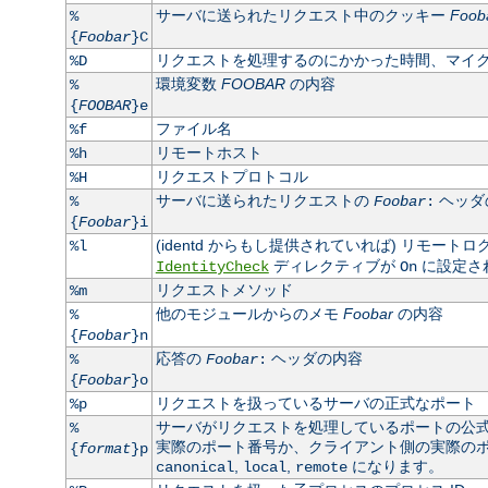
サーバに送られたリクエスト中のクッキー
Foob
%
{
Foobar
}C
リクエストを処理するのにかかった時間、マイ
%D
環境変数
FOOBAR
の内容
%
{
FOOBAR
}e
ファイル名
%f
リモートホスト
%h
リクエストプロトコル
%H
サーバに送られたリクエストの
ヘッダ
%
Foobar
:
{
Foobar
}i
(identd からもし提供されていれば) リモート
%l
ディレクティブが
に設定さ
IdentityCheck
On
リクエストメソッド
%m
他のモジュールからのメモ
Foobar
の内容
%
{
Foobar
}n
応答の
ヘッダの内容
%
Foobar
:
{
Foobar
}o
リクエストを扱っているサーバの正式なポート
%p
サーバがリクエストを処理しているポートの公
%
実際のポート番号か、クライアント側の実際のポート
{
format
}p
,
,
になります。
canonical
local
remote