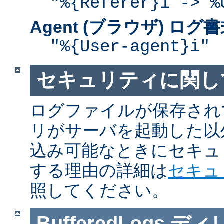
"%{Referer}i -> %
Agent (ブラウザ) ログ
"%{User-agent}i"
セキュリティに関し
ログファイルが保存され
リがサーバを起動した以
込み可能なときにセキュ
する理由の詳細は
セキュ
照してください。
BufferedLogs
ディ