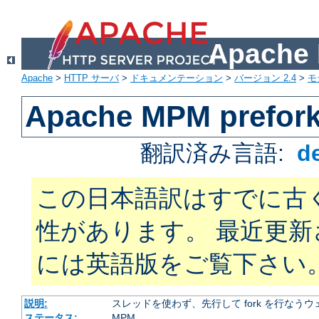
Apach
Apache
>
HTTP サーバ
>
ドキュメンテーション
>
バージョン 2.4
>
モ
Apache MPM prefor
翻訳済み言語:
d
この日本語訳はすでに古
性があります。 最近更
には英語版をご覧下さい
説明:
スレッドを使わず、先行して fork を行なう
ステータス:
MPM