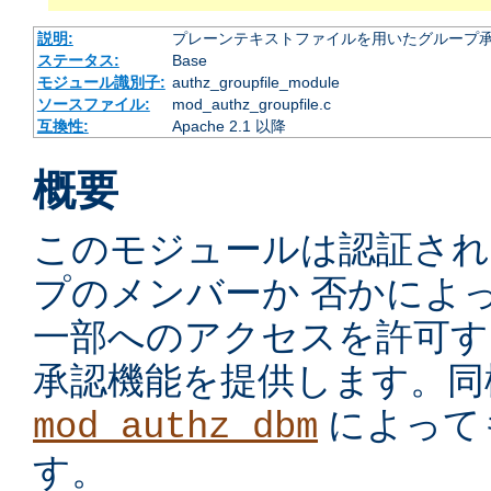
説明:
プレーンテキストファイルを用いたグループ
ステータス:
Base
モジュール識別子:
authz_groupfile_module
ソースファイル:
mod_authz_groupfile.c
互換性:
Apache 2.1 以降
概要
このモジュールは認証され
プのメンバーか 否かによ
一部へのアクセスを許可す
承認機能を提供します。同
によって
mod_authz_dbm
す。