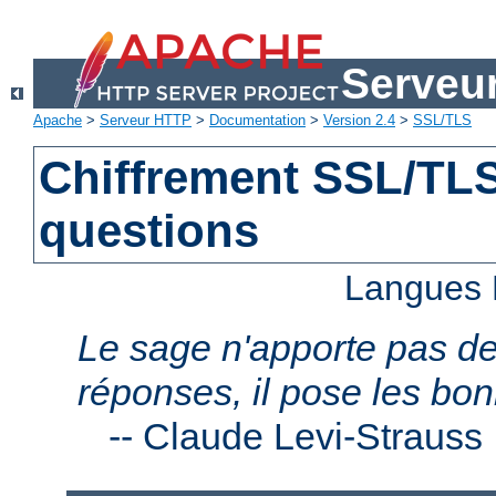
Serveu
Apache
>
Serveur HTTP
>
Documentation
>
Version 2.4
>
SSL/TLS
Chiffrement SSL/TLS 
questions
Langues 
Le sage n'apporte pas d
réponses, il pose les bo
--
Claude Levi-Strauss