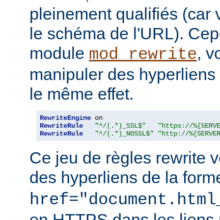
pleinement qualifiés (car
le schéma de l'URL). Cepe
module
, 
mod_rewrite
manipuler des hyperliens r
le même effet.
RewriteEngine
RewriteRule
"^/(.*)_SSL$"
"https://%{SERV
RewriteRule
"^/(.*)_NOSSL$"
"http://%{SERVE
Ce jeu de règles rewrite v
des hyperliens de la for
href="document.html
en HTTPS dans les liens 