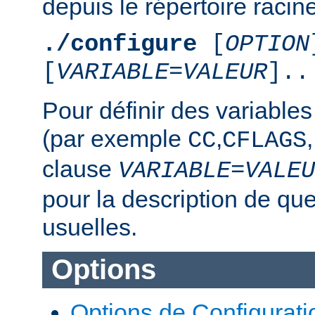
depuis le répertoire racine
./configure
[
OPTION
[
VARIABLE
=
VALEUR
]..
Pour définir des variable
(par exemple
,
,
CC
CFLAGS
clause
VARIABLE
=
VALEU
pour la description de qu
usuelles.
Options
Options de Configurati