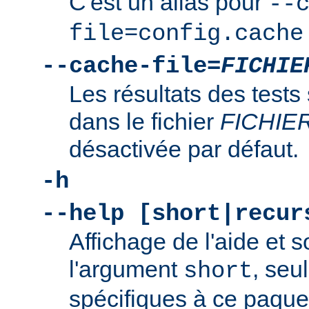
C'est un alias pour
--
file=config.cache
--cache-file=
FICHIE
Les résultats des tests
dans le fichier
FICHIE
désactivée par défaut.
-h
--help [short|recur
Affichage de l'aide et s
l'argument
, seu
short
spécifiques à ce paquet