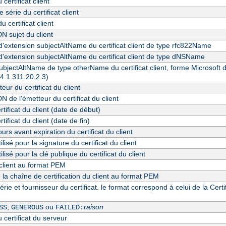
certificat client
série du certificat client
u certificat client
N sujet du client
d'extension subjectAltName du certificat client de type rfc822Name
d'extension subjectAltName du certificat client de type dNSName
bjectAltName de type otherName du certificat client, forme Microsoft du
.4.1.311.20.2.3)
eur du certificat du client
 de l'émetteur du certificat du client
rtificat du client (date de début)
rtificat du client (date de fin)
rs avant expiration du certificat du client
ilisé pour la signature du certificat du client
ilisé pour la clé publique du certificat du client
 client au format PEM
e la chaîne de certification du client au format PEM
ie et fournisseur du certificat. le format correspond à celui de la Cert
,
ou
raison
SS
GENEROUS
FAILED:
 certificat du serveur