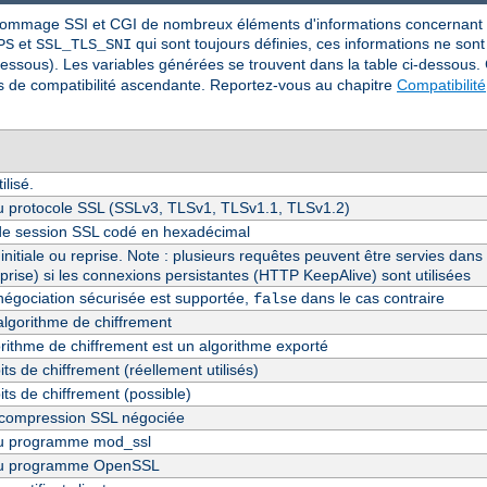
nommage SSI et CGI de nombreux éléments d'informations concernant SS
et
qui sont toujours définies, ces informations ne son
PS
SSL_TLS_SNI
essous). Les variables générées se trouvent dans la table ci-dessous.
ns de compatibilité ascendante. Reportez-vous au chapitre
Compatibilité
lisé.
u protocole SSL (SSLv3, TLSv1, TLSv1.1, TLSv1.2)
t de session SSL codé en hexadécimal
initiale ou reprise. Note : plusieurs requêtes peuvent être servies da
reprise) si les connexions persistantes (HTTP KeepAlive) sont utilisées
enégociation sécurisée est supportée,
dans le cas contraire
false
algorithme de chiffrement
gorithme de chiffrement est un algorithme exporté
s de chiffrement (réellement utilisés)
ts de chiffrement (possible)
compression SSL négociée
du programme mod_ssl
du programme OpenSSL