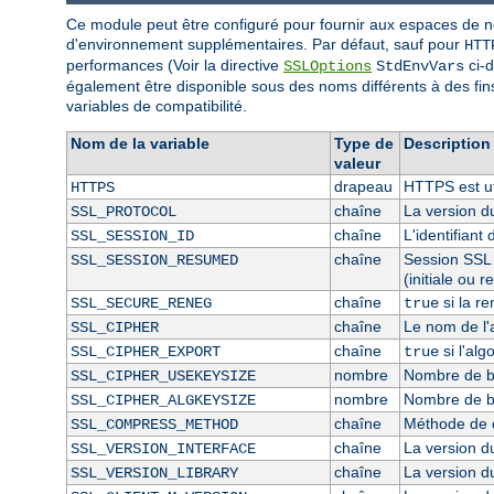
Ce module peut être configuré pour fournir aux espaces de 
d'environnement supplémentaires. Par défaut, sauf pour
HTT
performances (Voir la directive
ci-d
SSLOptions
StdEnvVars
également être disponible sous des noms différents à des fi
variables de compatibilité.
Nom de la variable
Type de
Description
valeur
drapeau
HTTPS est uti
HTTPS
chaîne
La version d
SSL_PROTOCOL
chaîne
L'identifian
SSL_SESSION_ID
chaîne
Session SSL 
SSL_SESSION_RESUMED
(initiale ou 
chaîne
si la r
SSL_SECURE_RENEG
true
chaîne
Le nom de l'
SSL_CIPHER
chaîne
si l'al
SSL_CIPHER_EXPORT
true
nombre
Nombre de bit
SSL_CIPHER_USEKEYSIZE
nombre
Nombre de bi
SSL_CIPHER_ALGKEYSIZE
chaîne
Méthode de 
SSL_COMPRESS_METHOD
chaîne
La version 
SSL_VERSION_INTERFACE
chaîne
La version 
SSL_VERSION_LIBRARY