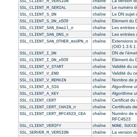
chaîne
La version du 
SSL_CLIENT_M_VERSION
chaîne
Le numéro de 
SSL_CLIENT_M_SERIAL
chaîne
Le DN sujet d
SSL_CLIENT_S_DN
x509
chaîne
Elément du D
SSL_CLIENT_S_DN_
n
chaîne
Les entrées 
SSL_CLIENT_SAN_Email_
n
chaîne
Les entrées 
SSL_CLIENT_SAN_DNS_
n
chaîne
Extensions su
SSL_CLIENT_SAN_OTHER_msUPN_
(OID 1.3.6.1
chaîne
DN de l'émett
SSL_CLIENT_I_DN
x509
chaîne
Elément du DN
SSL_CLIENT_I_DN_
chaîne
Validité du ce
SSL_CLIENT_V_START
chaîne
Validité du ce
SSL_CLIENT_V_END
chaîne
Nombre de jou
SSL_CLIENT_V_REMAIN
chaîne
Algorithme ut
SSL_CLIENT_A_SIG
chaîne
Algorithme ut
SSL_CLIENT_A_KEY
chaîne
Certificat du
SSL_CLIENT_CERT
n
chaîne
Certificats d
SSL_CLIENT_CERT_CHAIN_
chaîne
Numéro de sér
SSL_CLIENT_CERT_RFC4523_CEA
RFC4523
chaîne
,
SSL_CLIENT_VERIFY
NONE
SUCCE
chaîne
La version du
SSL_SERVER_M_VERSION