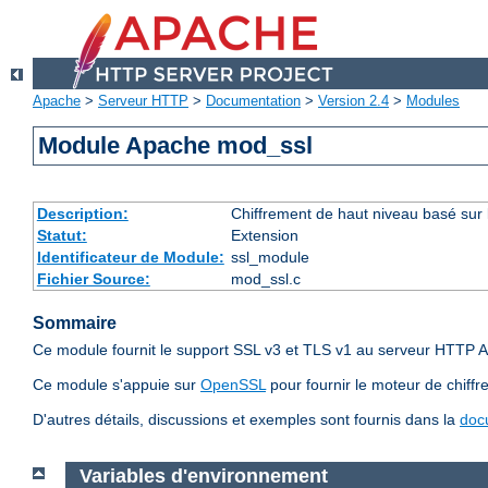
Apache
>
Serveur HTTP
>
Documentation
>
Version 2.4
>
Modules
Module Apache mod_ssl
Description:
Chiffrement de haut niveau basé sur 
Statut:
Extension
Identificateur de Module:
ssl_module
Fichier Source:
mod_ssl.c
Sommaire
Ce module fournit le support SSL v3 et TLS v1 au serveur HTTP A
Ce module s'appuie sur
OpenSSL
pour fournir le moteur de chiffr
D'autres détails, discussions et exemples sont fournis dans la
doc
Variables d'environnement