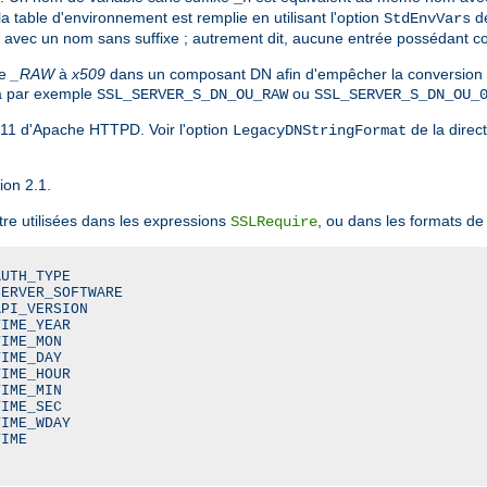
la table d'environnement est remplie en utilisant l'option
de
StdEnvVars
stré avec un nom sans suffixe ; autrement dit, aucune entrée possédant
xe
_RAW
à
x509
dans un composant DN afin d'empêcher la conversion de
sera par exemple
ou
SSL_SERVER_S_DN_OU_RAW
SSL_SERVER_S_DN_OU_
.11 d'Apache HTTPD. Voir l'option
de la direc
LegacyDNStringFormat
ion 2.1.
tre utilisées dans les expressions
, ou dans les formats de 
SSLRequire
UTH_TYPE

ERVER_SOFTWARE

PI_VERSION

IME_YEAR

IME_MON

IME_DAY

IME_HOUR

IME_MIN

IME_SEC

IME_WDAY

IME
