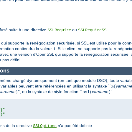
efusé suite à une directive
ou
.
SSLRequire
SSLRequireSSL
i supporte la renégociation sécurisée, si SSL est utilisé pour la connex
ormation contiendra la valeur
. Si le client ne supporte pas la renégocia
1
avec une version d'OpenSSL qui supporte la renégociation sécurisée, ou
 pas défini.
ions
u même chargé dynamiquement (en tant que module DSO), toute
variab
 variables peuvent être référencées en utilisant la syntaxe ``
varnam
%{
varname
'', ou la syntaxe de style fonction ``
varname
''.
}
ssl(
)
L}"
R}"
de la directive
n'a pas été définie.
rs
SSLOptions