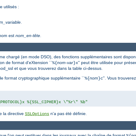
utilisés :
m_variable
.
 nom est
nom_en-tête
.
me chargé (en mode DSO), des fonctions supplémentaires sont disponi
ction de format d'eXtension ``
nom-var
'' peut être utilisée pour prés
%{
}x
 mod_ssl et que vous trouverez dans la table ci-dessus.
n de format cryptographique supplémentaire ``
nom
''. Vous trouvere
%{
}c
_PROTOCOL}x %{SSL_CIPHER}x \"%r\" %b"
 la directive
n'a pas été définie.
SSLOptions
que l'on peut restituer dans les journaux avec la chaîne de format
%{
no