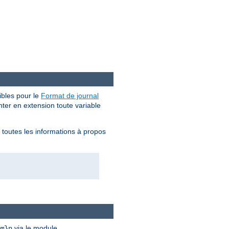
bles pour le
Format de journal
enter en extension toute variable
z toutes les informations à propos
via le module
m
}n