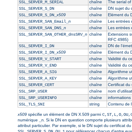
chaîne
The serial of
SSL_SERVER_M_SERIAL
chaîne
DN sujet du c
SSL_SERVER_S_DN
x509
chaîne
Elément du D
SSL_SERVER_S_DN_
n
chaîne
Les entrées 
SSL_SERVER_SAN_Email_
n
chaîne
Les entrées 
SSL_SERVER_SAN_DNS_
n
chaîne
Extensions s
SSL_SERVER_SAN_OTHER_dnsSRV_
RFC 4985)
chaîne
DN de l'émett
SSL_SERVER_I_DN
x509
chaîne
Elément du D
SSL_SERVER_I_DN_
chaîne
Validité du c
SSL_SERVER_V_START
chaîne
Validité du ce
SSL_SERVER_V_END
chaîne
Algorithme ut
SSL_SERVER_A_SIG
chaîne
Algorithme ut
SSL_SERVER_A_KEY
chaîne
Certificat d
SSL_SERVER_CERT
chaîne
nom d'utilis
SSL_SRP_USER
chaîne
informations 
SSL_SRP_USERINFO
string
Contenu de l
SSL_TLS_SNI
x509
spécifie un élément de DN X.509 parmi
C,ST,L,O,OU,
numérique
. Si le DN en question comporte plusieurs attri
_n
attribut particulier. Par exemple, si le DN sujet du certifica
pour référencer chacun d'entre eux
SSL_SERVER_S_DN_OU_1