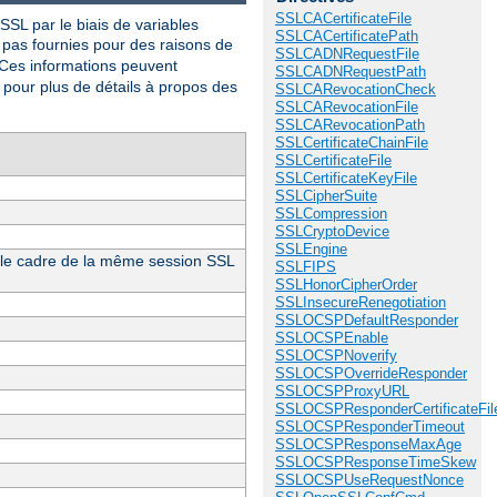
SSLCACertificateFile
L par le biais de variables
SSLCACertificatePath
t pas fournies pour des raisons de
SSLCADNRequestFile
 Ces informations peuvent
SSLCADNRequestPath
pour plus de détails à propos des
SSLCARevocationCheck
SSLCARevocationFile
SSLCARevocationPath
SSLCertificateChainFile
SSLCertificateFile
SSLCertificateKeyFile
SSLCipherSuite
SSLCompression
SSLCryptoDevice
SSLEngine
ns le cadre de la même session SSL
SSLFIPS
SSLHonorCipherOrder
SSLInsecureRenegotiation
SSLOCSPDefaultResponder
SSLOCSPEnable
SSLOCSPNoverify
SSLOCSPOverrideResponder
SSLOCSPProxyURL
SSLOCSPResponderCertificateFil
SSLOCSPResponderTimeout
SSLOCSPResponseMaxAge
SSLOCSPResponseTimeSkew
SSLOCSPUseRequestNonce