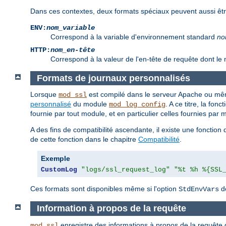
Dans ces contextes, deux formats spéciaux peuvent aussi être 
ENV:
nom_variable
Correspond à la variable d'environnement standard
no
HTTP:
nom_en-tête
Correspond à la valeur de l'en-tête de requête dont le
Formats de journaux personnalisés
Lorsque
est compilé dans le serveur Apache ou mê
mod_ssl
personnalisé
du module
. A ce titre, la fon
mod_log_config
fournie par tout module, et en particulier celles fournies par
A des fins de compatibilité ascendante, il existe une fonctio
de cette fonction dans le chapitre
Compatibilité
.
Exemple
CustomLog
"logs/ssl_request_log"
"%t %h %{SSL
Ces formats sont disponibles même si l'option
de
StdEnvVars
Information à propos de la requête
enregistre des informations à propos de la requête 
mod_ssl