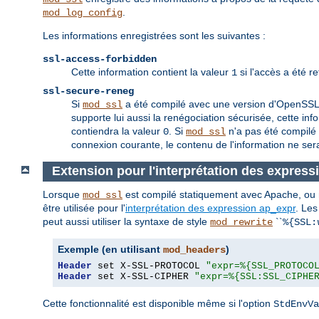
.
mod_log_config
Les informations enregistrées sont les suivantes :
ssl-access-forbidden
Cette information contient la valeur
si l'accès a été r
1
ssl-secure-reneg
Si
a été compilé avec une version d'OpenSSL qu
mod_ssl
supporte lui aussi la renégociation sécurisée, cette inf
contiendra la valeur
. Si
n'a pas été compilé 
0
mod_ssl
connexion courante, le contenu de l'information ne sera
Extension pour l'interprétation des express
Lorsque
est compilé statiquement avec Apache, o
mod_ssl
être utilisée pour l'
interprétation des expression ap_expr
. Les
peut aussi utiliser la syntaxe de style
``
mod_rewrite
%{SSL:
Exemple (en utilisant
)
mod_headers
Header
 set X-SSL-PROTOCOL 
"expr=%{SSL_PROTOCO
Header
 set X-SSL-CIPHER 
"expr=%{SSL:SSL_CIPHE
Cette fonctionnalité est disponible même si l'option
StdEnvVa