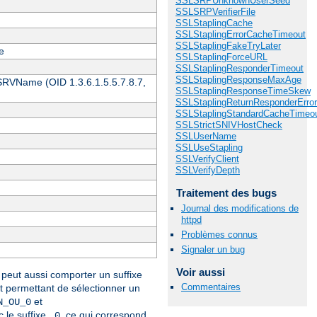
SSLSRPUnknownUserSeed
SSLSRPVerifierFile
SSLStaplingCache
SSLStaplingErrorCacheTimeout
SSLStaplingFakeTryLater
e
SSLStaplingForceURL
SSLStaplingResponderTimeout
SSLStaplingResponseMaxAge
 SRVName (OID 1.3.6.1.5.5.7.8.7,
SSLStaplingResponseTimeSkew
SSLStaplingReturnResponderErro
SSLStaplingStandardCacheTimeo
SSLStrictSNIVHostCheck
SSLUserName
SSLUseStapling
SSLVerifyClient
SSLVerifyDepth
Traitement des bugs
Journal des modifications de
httpd
Problèmes connus
Signaler un bug
Voir aussi
peut aussi comporter un suffixe
Commentaires
et permettant de sélectionner un
et
N_OU_0
 le suffixe
, ce qui correspond
_0