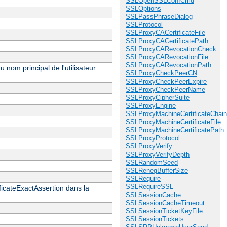
SSLOpenSSLConfCmd
SSLOptions
SSLPassPhraseDialog
SSLProtocol
SSLProxyCACertificateFile
SSLProxyCACertificatePath
SSLProxyCARevocationCheck
SSLProxyCARevocationFile
SSLProxyCARevocationPath
 nom principal de l'utilisateur
SSLProxyCheckPeerCN
SSLProxyCheckPeerExpire
SSLProxyCheckPeerName
SSLProxyCipherSuite
SSLProxyEngine
SSLProxyMachineCertificateChain
SSLProxyMachineCertificateFile
SSLProxyMachineCertificatePath
SSLProxyProtocol
SSLProxyVerify
SSLProxyVerifyDepth
SSLRandomSeed
SSLRenegBufferSize
SSLRequire
SSLRequireSSL
ificateExactAssertion dans la
SSLSessionCache
SSLSessionCacheTimeout
SSLSessionTicketKeyFile
SSLSessionTickets