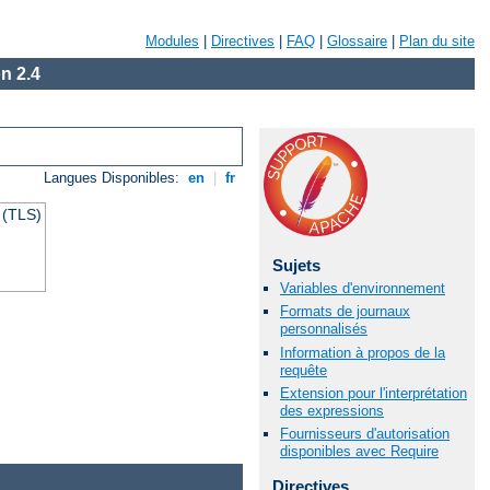
Modules
|
Directives
|
FAQ
|
Glossaire
|
Plan du site
n 2.4
Langues Disponibles:
en
|
fr
 (TLS)
Sujets
Variables d'environnement
Formats de journaux
personnalisés
Information à propos de la
requête
Extension pour l'interprétation
des expressions
Fournisseurs d'autorisation
disponibles avec Require
Directives