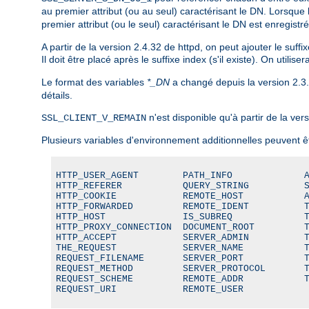
au premier attribut (ou au seul) caractérisant le DN. Lorsque 
premier attribut (ou le seul) caractérisant le DN est enregi
A partir de la version 2.4.32 de httpd, on peut ajouter le suffi
Il doit être placé après le suffixe index (s'il existe). On utili
Le format des variables
*_DN
a changé depuis la version 2.3
détails.
n'est disponible qu'à partir de la vers
SSL_CLIENT_V_REMAIN
Plusieurs variables d'environnement additionnelles peuvent ê
HTTP_USER_AGENT        PATH_INFO             A
HTTP_REFERER           QUERY_STRING          S
HTTP_COOKIE            REMOTE_HOST           A
HTTP_FORWARDED         REMOTE_IDENT          T
HTTP_HOST              IS_SUBREQ             T
HTTP_PROXY_CONNECTION  DOCUMENT_ROOT         T
HTTP_ACCEPT            SERVER_ADMIN          T
THE_REQUEST            SERVER_NAME           T
REQUEST_FILENAME       SERVER_PORT           T
REQUEST_METHOD         SERVER_PROTOCOL       T
REQUEST_SCHEME         REMOTE_ADDR           T
REQUEST_URI            REMOTE_USER