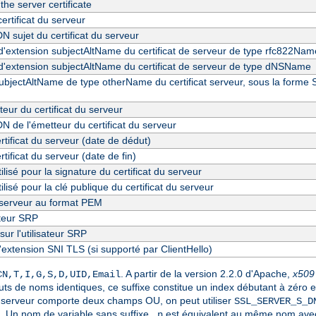
 the server certificate
ertificat du serveur
N sujet du certificat du serveur
d'extension subjectAltName du certificat de serveur de type rfc822Nam
d'extension subjectAltName du certificat de serveur de type dNSName
ubjectAltName de type otherName du certificat serveur, sous la forme
eur du certificat du serveur
N de l'émetteur du certificat du serveur
ertificat du serveur (date de dédut)
rtificat du serveur (date de fin)
ilisé pour la signature du certificat du serveur
ilisé pour la clé publique du certificat du serveur
u serveur au format PEM
ateur SRP
sur l'utilisateur SRP
'extension SNI TLS (si supporté par ClientHello)
. A partir de la version 2.2.0 d'Apache,
x509
CN,T,I,G,S,D,UID,Email
buts de noms identiques, ce suffixe constitue un index débutant à zéro 
t du serveur comporte deux champs OU, on peut utiliser
SSL_SERVER_S_D
. Un nom de variable sans suffixe
est équivalent au même nom avec
_n