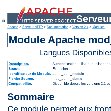
Serveu
Apache
>
Serveur HTTP
>
Documentation
>
Version 2.4
>
Modules
Module Apache mo
Langues Disponible
Description:
Authentification utilisateur utilisant 
Statut:
Extension
Identificateur de Module:
authn_dbm_module
Fichier Source:
mod_authn_dbm.c
Compatibilité:
Disponible depuis les versions 2.1 e
Sommaire
Ce module permet aux fro