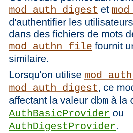
et
mod_auth_digest
mod
d'authentifier les utilisateu
dans des fichiers de mots 
fournit u
mod_authn_file
similaire.
Lorsqu'on utilise
mod_auth
, ce mo
mod_auth_digest
affectant la valeur
à la 
dbm
ou
AuthBasicProvider
.
AuthDigestProvider