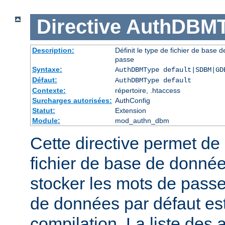
Directive
AuthDBMT
Description:
Définit le type de fichier de base 
passe
Syntaxe:
AuthDBMType default|SDBM|GD
Défaut:
AuthDBMType default
Contexte:
répertoire, .htaccess
Surcharges autorisées:
AuthConfig
Statut:
Extension
Module:
mod_authn_dbm
Cette directive permet de 
fichier de base de données
stocker les mots de passe
de données par défaut est 
compilation. La liste des 