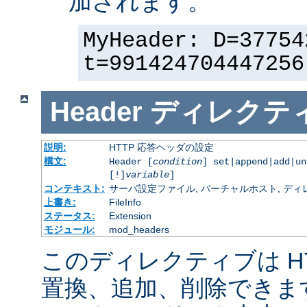
加されます。
MyHeader: D=37754
t=991424704447256
Header
ディレクテ
説明:
HTTP 応答ヘッダの設定
構文:
Header [
condition
] set|append|add|u
[!]
variable
]
コンテキスト:
サーバ設定ファイル, バーチャルホスト, ディレクトリ
上書き:
FileInfo
ステータス:
Extension
モジュール:
mod_headers
このディレクティブは H
置換、追加、削除できま