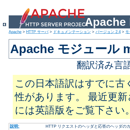
Apach
Apache
>
HTTP サーバ
>
ドキュメンテーション
>
バージョン 2.4
>
モ
Apache モジュール m
翻訳済み言語
この日本語訳はすでに古
性があります。 最近更
には英語版をご覧下さい
説明:
HTTP リクエストのヘッダと応答のヘッダの