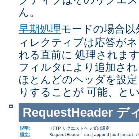
ん。
早期処理
モードの場合以
ィレクティブは応答がネ
れる直前に 処理されま
フィルタにより追加され
ほとんどのヘッダを設定
りすることが 可能、と
RequestHeader
デ
説明:
HTTP リクエストヘッダの設定
構文:
RequestHeader set|append|add|unset
h