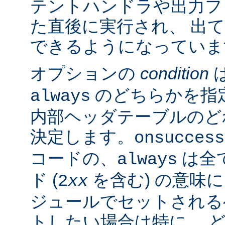
テントハンドラや出力フ
た直後に実行され、 出
できるようになっていま
オプションの
condition
のどちらかを指
always
内部ヘッダテーブルのど
決定します。
onsuccess
コードの、
は全
always
ド (
を含む) の意味
2
xx
ジュールでセットされる
トしたい場合は特に、 