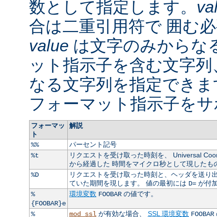
数として指定します。
va
合は二重引用符で 囲む
value
は文字のみからなる
ット指示子を含む文字列
なる文字列を指定できま
フォーマット指示子をサ
フォーマッ
解説
ト
パーセント記号
%%
リクエストを受け取った時刻を、 Universal Coordin
%t
から経過した 時間をマイクロ秒として現したも
リクエストを受け取った時刻と、ヘッダを送り出
%D
ていた期間を現します。 値の最初には
が付
D=
環境変数
の値です。
%
FOOBAR
{FOOBAR}e
が有効な場合、
SSL 環境変数
%
mod_ssl
FOOBAR