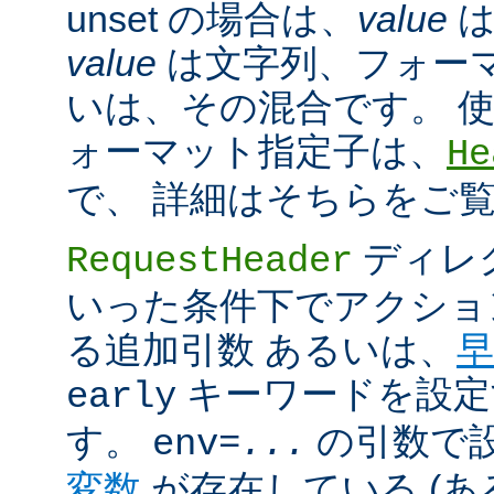
unset の場合は、
value
は
value
は文字列、フォー
いは、その混合です。 
ォーマット指定子は、
He
で、 詳細はそちらをご
ディレ
RequestHeader
いった条件下でアクショ
る追加引数 あるいは、
早
キーワードを設定
early
す。
の引数で
env=
...
変数
が存在している (