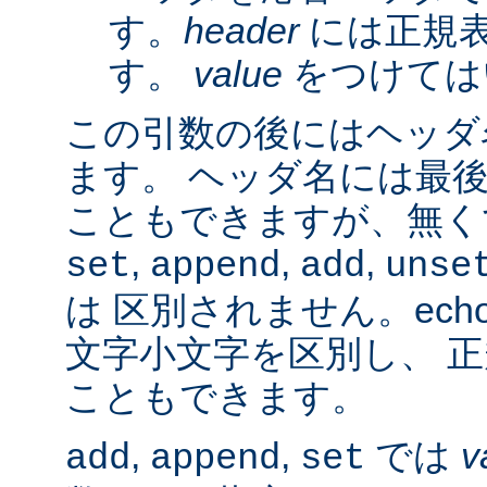
す。
header
には正規
す。
value
をつけては
この引数の後にはヘッダ名
ます。 ヘッダ名には最
こともできますが、無く
,
,
,
set
append
add
unse
は 区別されません。ech
文字小文字を区別し、 
こともできます。
,
,
では
v
add
append
set