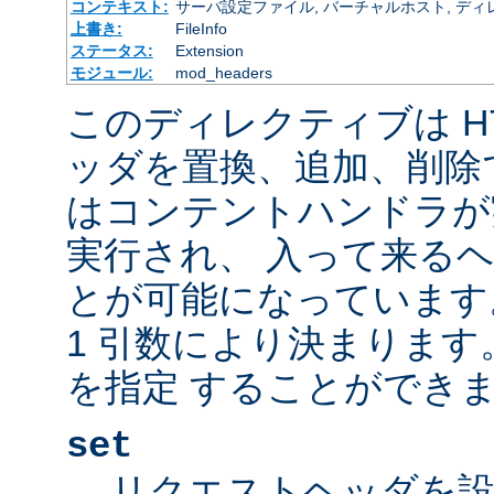
コンテキスト:
サーバ設定ファイル, バーチャルホスト, ディレクトリ
上書き:
FileInfo
ステータス:
Extension
モジュール:
mod_headers
このディレクティブは H
ッダを置換、追加、削除
はコンテントハンドラが
実行され、 入って来る
とが可能になっています
1 引数により決まりま
を指定 することができま
set
リクエストヘッダを設