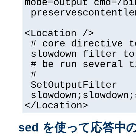
mode=output cmd=/bi
preservescontentle
<Location />
# core directive t
slowdown filter to
# be run several t
#
SetOutputFilter
slowdown;slowdown;
</Location>
sed を使って応答