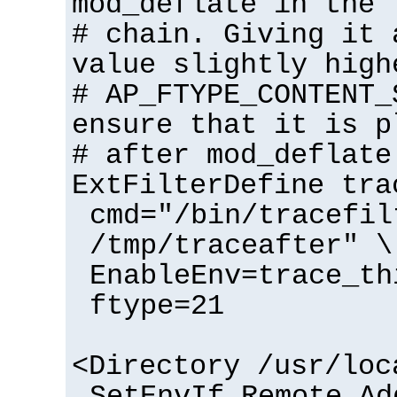
mod_deflate in the 
# chain. Giving it 
value slightly high
# AP_FTYPE_CONTENT_
ensure that it is p
# after mod_deflate
ExtFilterDefine tra
cmd="/bin/tracefil
/tmp/traceafter" \
EnableEnv=trace_th
ftype=21
<Directory /usr/loc