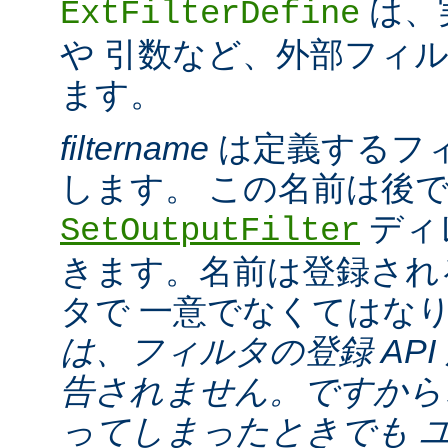
は、
ExtFilterDefine
や 引数など、外部フィ
ます。
filtername
は定義するフ
します。 この名前は後
ディ
SetOutputFilter
きます。名前は登録され
タで 一意でなくてはな
は、フィルタの登録 API
告されません。ですから
ってしまったときでも 