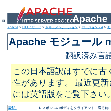
Apach
Apache
>
HTTP サーバ
>
ドキュメンテーション
>
バージョン 2.4
>
モ
Apache モジュール mod
翻訳済み言語
この日本語訳はすでに古
性があります。 最近更
には英語版をご覧下さい
説明:
レスポンスのボディをクライアントに送る前