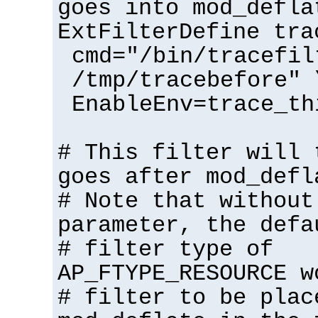
goes into mod_defla
ExtFilterDefine tra
cmd="/bin/tracefil
/tmp/tracebefore" 
EnableEnv=trace_th
# This filter will 
goes after mod_defl
# Note that without
parameter, the defa
# filter type of
AP_FTYPE_RESOURCE w
# filter to be plac