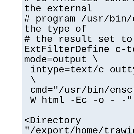
the external
# program /usr/bin/
the type of
# the result set to
ExtFilterDefine c-t
mode=output \
intype=text/c outt
\
cmd="/usr/bin/ensc
W html -Ec -o - -"
<Directory
"/export/home/trawi