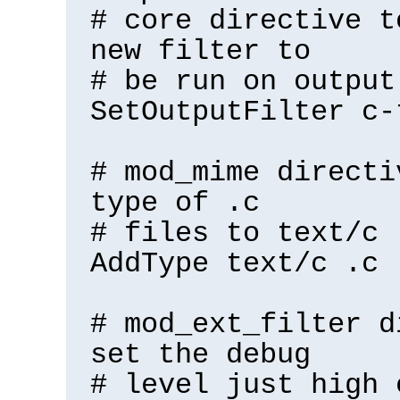
# core directive t
new filter to
# be run on output
SetOutputFilter c-
# mod_mime directi
type of .c
# files to text/c
AddType text/c .c
# mod_ext_filter d
set the debug
# level just high 