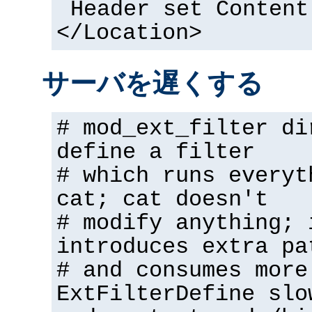
Header set Content
</Location>
サーバを遅くする
# mod_ext_filter di
define a filter
# which runs everyt
cat; cat doesn't
# modify anything; 
introduces extra pa
# and consumes more
ExtFilterDefine slo