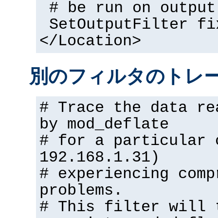
# be run on output
SetOutputFilter fi
</Location>
別のフィルタのトレ
# Trace the data re
by mod_deflate
# for a particular 
192.168.1.31)
# experiencing comp
problems.
# This filter will 