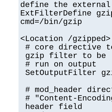
define the external
ExtFilterDefine gzi
cmd=/bin/gzip
<Location /gzipped>
# core directive t
gzip filter to be
# run on output
SetOutputFilter gz
# mod_header direc
# "Content-Encodin
header field