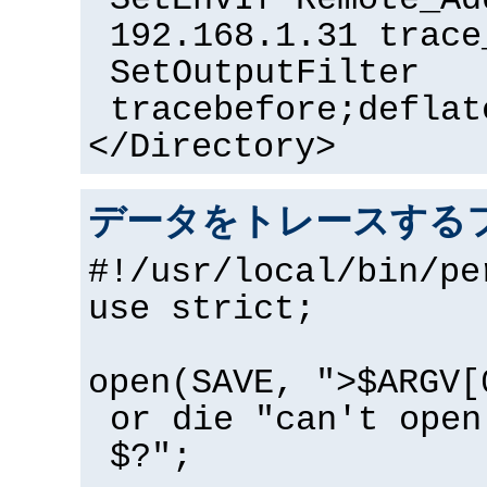
SetEnvIf Remote_Ad
192.168.1.31 trace
SetOutputFilter
tracebefore;deflat
</Directory>
データをトレースするフ
#!/usr/local/bin/pe
use strict;
open(SAVE, ">$ARGV[
or die "can't open
$?";