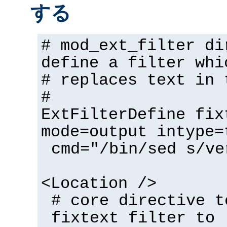
する
# mod_ext_filter di
define a filter whi
# replaces text in 
#
ExtFilterDefine fix
mode=output intype=
cmd="/bin/sed s/ve
<Location />
# core directive t
fixtext filter to