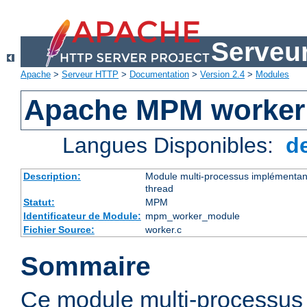
Serveu
Apache
>
Serveur HTTP
>
Documentation
>
Version 2.4
>
Modules
Apache MPM worker
Langues Disponibles:
d
Description:
Module multi-processus implémentant
thread
Statut:
MPM
Identificateur de Module:
mpm_worker_module
Fichier Source:
worker.c
Sommaire
Ce module multi-processu