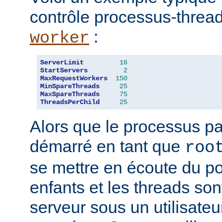
contrôle processus-threa
:
worker
ServerLimit
16
StartServers
2
MaxRequestWorkers
150
MinSpareThreads
25
MaxSpareThreads
75
ThreadsPerChild
25
Alors que le processus pa
démarré en tant que
roo
se mettre en écoute du po
enfants et les threads son
serveur sous un utilisateu