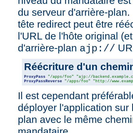
niveau du mandataire est 
du serveur d'arrière-plan
tête redirect peut être réé
l'URL de l'hôte original (
d'arrière-plan
URL
ajp://
Réécriture d'un chem
ProxyPass
"/apps/foo"
"ajp://backend.example.
ProxyPassReverse
"/apps/foo"
"http://www.exam
Il est cependant préférab
déployer l'application sur 
plan avec le même chemin
mandataire.