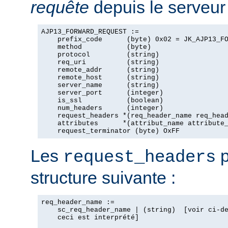
requête
depuis le serveur 
AJP13_FORWARD_REQUEST :=

    prefix_code      (byte) 0x02 = JK_AJP13_FO
    method           (byte)

    protocol         (string)

    req_uri          (string)

    remote_addr      (string)

    remote_host      (string)

    server_name      (string)

    server_port      (integer)

    is_ssl           (boolean)

    num_headers      (integer)

    request_headers *(req_header_name req_head
    attributes      *(attribut_name attribute_
    request_terminator (byte) OxFF
Les
p
request_headers
structure suivante :
req_header_name :=

    sc_req_header_name | (string)  [voir ci-de
    ceci est interprété]
