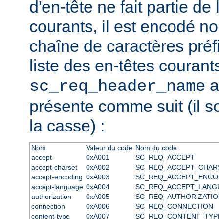
d'en-tête ne fait partie de 
courants, il est encodé 
chaîne de caractères préfix
liste des en-têtes courant
a
sc_req_header_name
présente comme suit (il s
la casse) :
Nom
Valeur du code
Nom du code
accept
0xA001
SC_REQ_ACCEPT
accept-charset
0xA002
SC_REQ_ACCEPT_CHAR
accept-encoding
0xA003
SC_REQ_ACCEPT_ENCO
accept-language
0xA004
SC_REQ_ACCEPT_LANG
authorization
0xA005
SC_REQ_AUTHORIZATIO
connection
0xA006
SC_REQ_CONNECTION
content-type
0xA007
SC_REQ_CONTENT_TYP