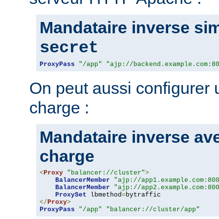
Mandataire inverse sim
secret
ProxyPass
"/app"
"ajp://backend.example.com:8
On peut aussi configurer u
charge :
Mandataire inverse ave
charge
<
Proxy
"balancer://cluster"
>
BalancerMember
"ajp://app1.example.com:80
BalancerMember
"ajp://app2.example.com:80
ProxySet
 lbmethod
=
</
Proxy
>
ProxyPass
"/app"
"balancer://cluster/app"