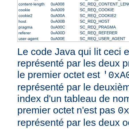
content-length
0xA008
SC_REQ_CONTENT_LEN
cookie
0xA009
SC_REQ_COOKIE
cookie2
0xA00A
SC_REQ_COOKIE2
host
0xA00B
SC_REQ_HOST
pragma
0xA00C
SC_REQ_PRAGMA
referer
0xA00D
SC_REQ_REFERER
user-agent
0xA00E
SC_REQ_USER_AGENT
Le code Java qui lit ceci ex
représenté par les deux pr
le premier octet est
'0xA
représenté par le deuxi
index d'un tableau de noms
premier octet n'est pas
0
représenté par les deux o