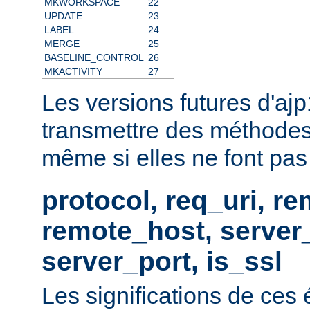
MKWORKSPACE
22
UPDATE
23
LABEL
24
MERGE
25
BASELINE_CONTROL
26
MKACTIVITY
27
Les versions futures d'aj
transmettre des méthodes
même si elles ne font pas p
protocol, req_uri, r
remote_host, serve
server_port, is_ssl
Les significations de ces