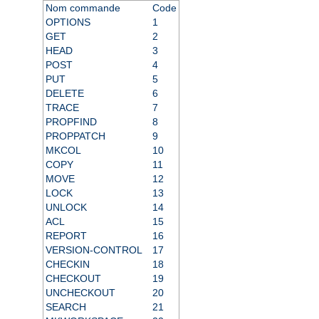
Nom commande
Code
OPTIONS
1
GET
2
HEAD
3
POST
4
PUT
5
DELETE
6
TRACE
7
PROPFIND
8
PROPPATCH
9
MKCOL
10
COPY
11
MOVE
12
LOCK
13
UNLOCK
14
ACL
15
REPORT
16
VERSION-CONTROL
17
CHECKIN
18
CHECKOUT
19
UNCHECKOUT
20
SEARCH
21