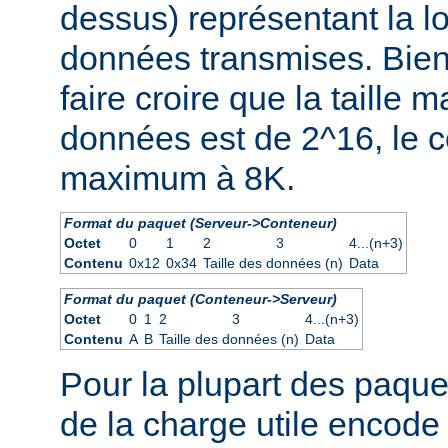
dessus) représentant la 
données transmises. Bien
faire croire que la taille
données est de 2^16, le co
maximum à 8K.
Format du paquet (Serveur->Conteneur)
Octet
0
1
2
3
4...(n+3)
Contenu
0x12
0x34
Taille des données (n)
Data
Format du paquet (Conteneur->Serveur)
Octet
0
1
2
3
4...(n+3)
Contenu
A
B
Taille des données (n)
Data
Pour la plupart des paquet
de la charge utile encode