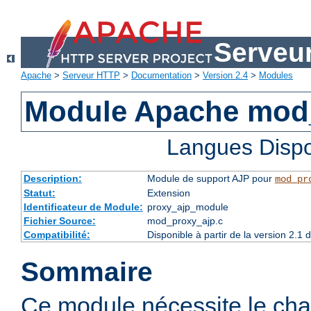
Serveu
Apache
>
Serveur HTTP
>
Documentation
>
Version 2.4
>
Modules
Module Apache mod
Langues Dispo
Description:
Module de support AJP pour
mod_pr
Statut:
Extension
Identificateur de Module:
proxy_ajp_module
Fichier Source:
mod_proxy_ajp.c
Compatibilité:
Disponible à partir de la version 2.
Sommaire
Ce module nécessite le ch