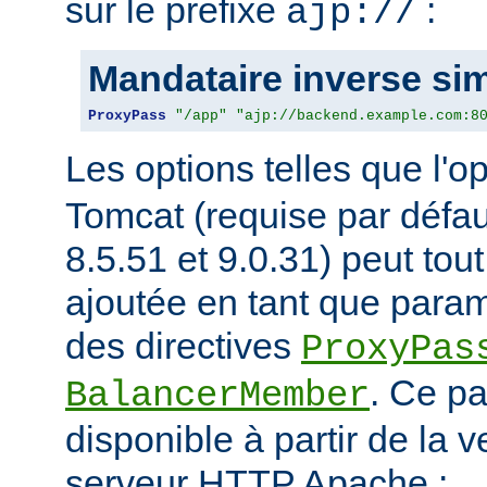
sur le prefixe
:
ajp://
Mandataire inverse si
ProxyPass
"/app"
"ajp://backend.example.com:8
Les options telles que l'o
Tomcat (requise par défa
8.5.51 et 9.0.31) peut tou
ajoutée en tant que param
des directives
ProxyPas
. Ce p
BalancerMember
disponible à partir de la 
serveur HTTP Apache :