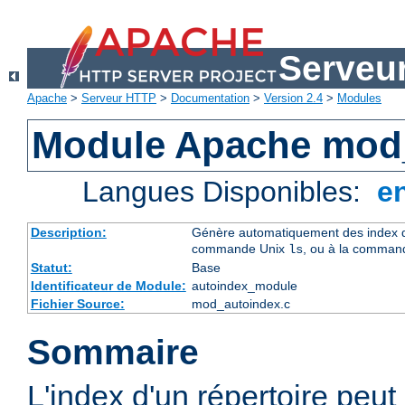
Serveu
Apache
>
Serveur HTTP
>
Documentation
>
Version 2.4
>
Modules
Module Apache mod
Langues Disponibles:
e
Description:
Génère automatiquement des index de
commande Unix
, ou à la comman
ls
Statut:
Base
Identificateur de Module:
autoindex_module
Fichier Source:
mod_autoindex.c
Sommaire
L'index d'un répertoire peu