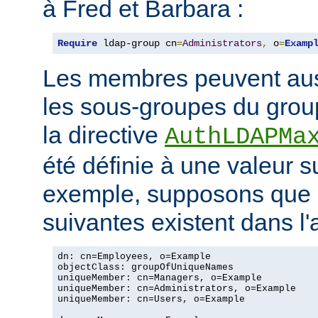
à Fred et Barbara :
Require
 ldap-group cn
=
Administrators
,
 o
=
Examp
Les membres peuvent aus
les sous-groupes du grou
la directive
AuthLDAPMa
été définie à une valeur s
exemple, supposons que 
suivantes existent dans l
dn: cn=Employees, o=Example

objectClass: groupOfUniqueNames

uniqueMember: cn=Managers, o=Example

uniqueMember: cn=Administrators, o=Example

uniqueMember: cn=Users, o=Example
