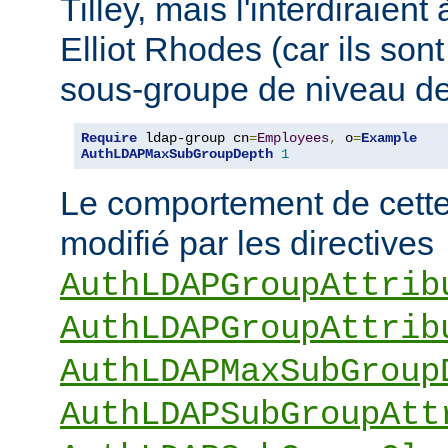
Tilley, mais l'interdiraie
Elliot Rhodes (car ils son
sous-groupe de niveau de
Require
 ldap-group cn
=
Employees
,
 o
=
Example
AuthLDAPMaxSubGroupDepth
1
Le comportement de cette 
modifié par les directives
AuthLDAPGroupAttrib
AuthLDAPGroupAttrib
AuthLDAPMaxSubGroup
AuthLDAPSubGroupAtt