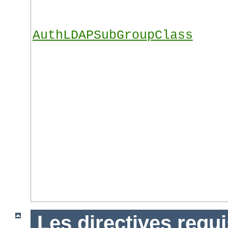
AuthLDAPSubGroupClass
Les directives requ