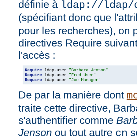
définie à
ldap://ldap/
(spécifiant donc que l'attr
pour les recherches), on p
directives Require suivan
l'accès :
Require
 ldap-user 
"Barbara Jenson"
Require
 ldap-user 
"Fred User"
Require
 ldap-user 
"Joe Manager"
De par la manière dont
m
traite cette directive, Ba
s'authentifier comme
Bar
Jenson
ou tout autre
so
cn