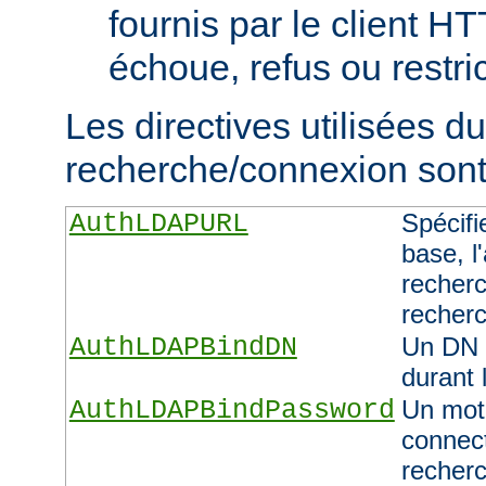
fournis par le client H
échoue, refus ou restric
Les directives utilisées d
recherche/connexion sont 
AuthLDAPURL
Spécifi
base, l'
recherc
recher
AuthLDAPBindDN
Un DN 
durant 
AuthLDAPBindPassword
Un mot 
connect
recher