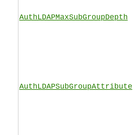
AuthLDAPMaxSubGroupDepth
AuthLDAPSubGroupAttribute