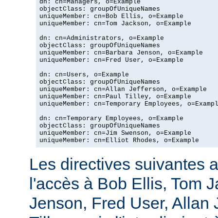
dn: cn=Managers, o=Example

objectClass: groupOfUniqueNames

uniqueMember: cn=Bob Ellis, o=Example

uniqueMember: cn=Tom Jackson, o=Example

dn: cn=Administrators, o=Example

objectClass: groupOfUniqueNames

uniqueMember: cn=Barbara Jenson, o=Example

uniqueMember: cn=Fred User, o=Example

dn: cn=Users, o=Example

objectClass: groupOfUniqueNames

uniqueMember: cn=Allan Jefferson, o=Example

uniqueMember: cn=Paul Tilley, o=Example

uniqueMember: cn=Temporary Employees, o=Exampl
dn: cn=Temporary Employees, o=Example

objectClass: groupOfUniqueNames

uniqueMember: cn=Jim Swenson, o=Example

uniqueMember: cn=Elliot Rhodes, o=Example
Les directives suivantes a
l'accès à Bob Ellis, Tom 
Jenson, Fred User, Allan J